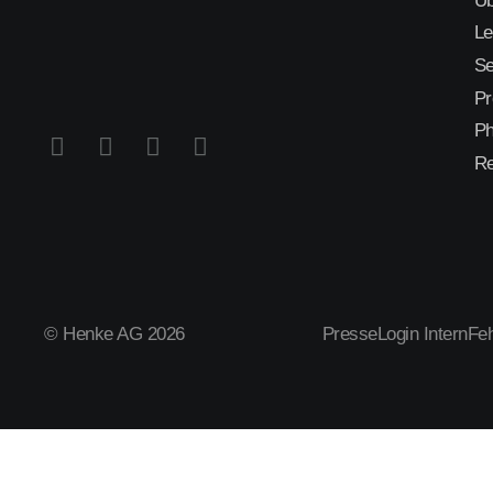
Üb
Le
Se
Pr
Ph
Re
© Henke AG 2026
Presse
Login Intern
Feh