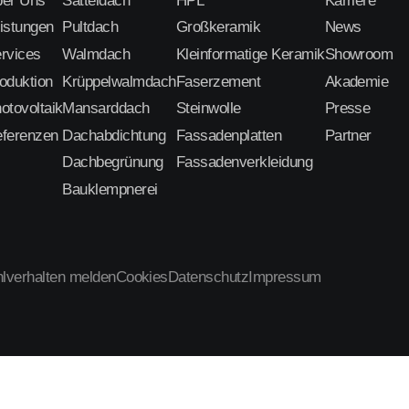
er Uns
Satteldach
HPL
Karriere
istungen
Pultdach
Großkeramik
News
rvices
Walmdach
Kleinformatige Keramik
Showroom
oduktion
Krüppelwalmdach
Faserzement
Akademie
otovoltaik
Mansarddach
Steinwolle
Presse
ferenzen
Dachabdichtung
Fassadenplatten
Partner
Dachbegrünung
Fassadenverkleidung
Bauklempnerei
lverhalten melden
Cookies
Datenschutz
Impressum