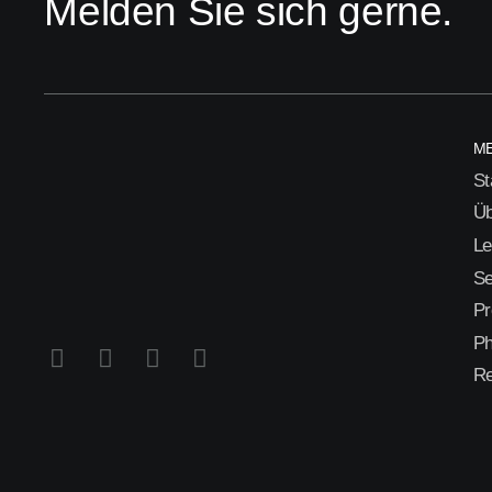
Melden Sie sich gerne.
M
St
Üb
Le
Se
Pr
Ph
Re