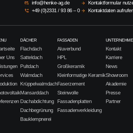
info@henke-ag.de
Kontaktformular nutz
+49 (0)2331 / 93 86 – 0
Kontaktdaten aufrufe
ENU
DÄCHER
FASSADEN
UNTERNEHM
artseite
Flachdach
Aluverbund
Kontakt
er Uns
Satteldach
HPL
Karriere
istungen
Pultdach
Großkeramik
News
rvices
Walmdach
Kleinformatige Keramik
Showroom
oduktion
Krüppelwalmdach
Faserzement
Akademie
otovoltaik
Mansarddach
Steinwolle
Presse
ferenzen
Dachabdichtung
Fassadenplatten
Partner
Dachbegrünung
Fassadenverkleidung
Bauklempnerei