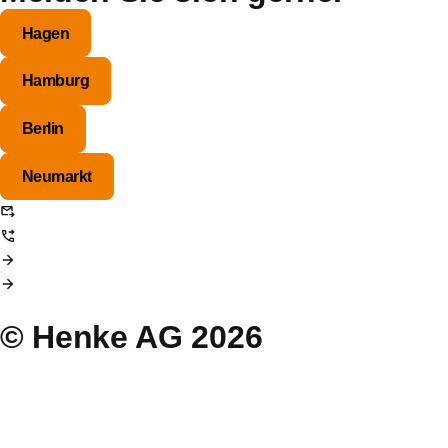
Hagen
Hamburg
Berlin
Neumarkt
info@henke-ag.de
+49 (0)2331 / 93 86 – 0
Kontaktformular nutzen
Kontaktdaten aufrufen
© Henke AG 2026
Presse
Login Intern
Fehlverhalten melden