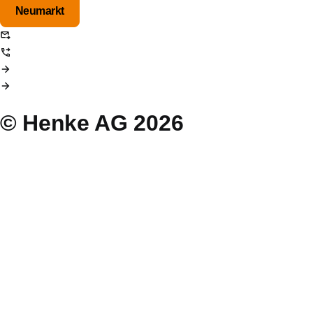
Neumarkt
info@henke-ag.de
+49 (0)2331 / 93 86 – 0
Kontaktformular nutzen
Kontaktdaten aufrufen
© Henke AG 2026
Presse
Login Intern
Fehlverhalten melden
Cookies
Datenschutz
Impressum